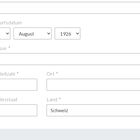
urtsdatum
sse
*
leitzahl
*
Ort
*
desstaat
Land
*